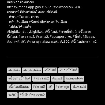
แผนที่สาขามหาชัย​
https://maps.app.goo.gl/Z8dRsV5wboMMY6416
เอกสารใช้สำหรับจัดไฟแนนซ์มีดังนี้
- สำเนาบัตรประชาชน
- สลิบเงินเดือน หรือหนังสือรับรองเงินเดือน
- ไม่ต้องใช้คนค้ำ
#bigbike, #buybigbikes, #บิ๊กไบค์, #ขายบิ๊กไบค์, #ซื้อขาย
บิ๊กไบค์, #พระราม2, #rama2, #acsuperbike, #บิ๊กไบค์มือสอง,
#สภาพดี, #ดี, #ราคาถูก, #kawasaki, #z800, #บิ๊กไบค์พระราม2
#bigbike
#buybigbikes
#บิ๊กไบค์
#ขายบิ๊กไบค์
#ซื้อขายบิ๊กไบค์
#พระราม2
#rama2
#acsuperbike
#บิ๊กไบค์มือสอง
#สภาพดี
#ดี
#ราคาถูก
#kawasaki
#z800
#บิ๊กไบค์พระราม2