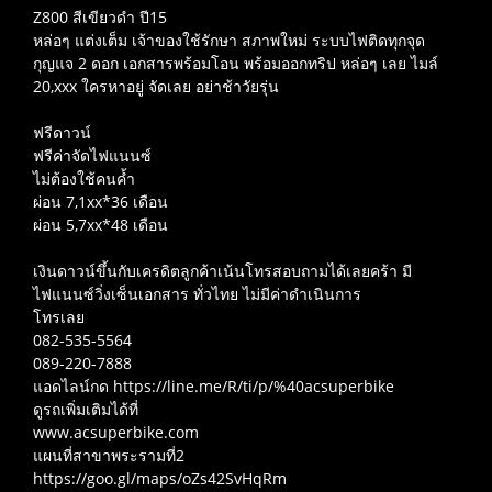
Z800 สีเขียวดำ ปี​15
หล่อๆ แต่งเต็ม เจ้าของใช้รักษา​ สภาพใหม่ ระบบไฟติดทุกจุด
กุญแจ 2 ดอก เอกสารพร้อมโอน พร้อมออกทริป หล่อๆ เลย ไมล์​
20,xxx ใครหาอยู่ จัดเลย อย่าช้าวัยรุ่น
ฟรีดาวน์
ฟรีค่าจัดไฟแนนซ์
ไม่ต้องใช้คนค้ำ
ผ่อน 7,1xx*36 เดือน
ผ่อน 5,7xx*48 เดือน
เงินดาวน์ขึ้นกับเครดิตลูกค้า​เน้นโทรสอบถามได้เลยคร้า มี
ไฟแนนซ์​วิ่งเซ็นเอกสาร ทั่วไทย ไม่มีค่าดำเนินการ
โทร​เลย
082-535-5564
089-220-7888​
แอดไลน์กด https://line.me/R/ti/p/%40acsuperbike
ดูรถเพิ่มเติมได้ที่
www.acsuperbike.com
แผนที่สาขาพระรามที่2
https://goo.gl/maps/oZs42SvHqRm