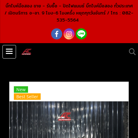
บิ๊กไบค์มือสอง ขาย - รับซื้อ - ปิดไฟแนนซ์ บิ๊กไบค์มือสอง ทั่วประเทศ
/ เปิดบริการ อ-อา. 9 โมง-6 โมงครึ่ง หยุดทุกวันจันทร์ /
โทร : 082-
535-5564
หน้าแรก
สินค้าทั้งหมด
บิ๊กไบค์ คุณภาพเยี่ยม
KAWASAKI
Z800 สีเขียวดำ ปี​15 (ปิดการขาย)
New
Best Seller