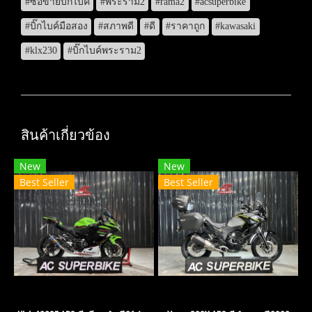
#ซื้อขายบิ๊กไบค์
#พระราม2
#rama2
#acsuperbike
#บิ๊กไบค์มือสอง
#สภาพดี
#ดี
#ราคาถูก
#kawasaki
#klx230
#บิ๊กไบค์พระราม2
สินค้าเกี่ยวข้อง
New
New
Best Seller
Best Seller