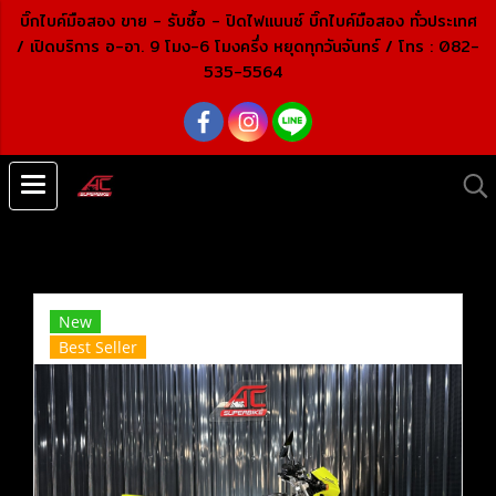
บิ๊กไบค์มือสอง ขาย - รับซื้อ - ปิดไฟแนนซ์ บิ๊กไบค์มือสอง ทั่วประเทศ
/ เปิดบริการ อ-อา. 9 โมง-6 โมงครึ่ง หยุดทุกวันจันทร์ /
โทร : 082-
535-5564
หน้าแรก
สินค้าทั้งหมด
บิ๊กไบค์ คุณภาพเยี่ยม
KAWASAKI
KLX230 สีดำเขียว ปี2023 (ปิดการขาย)
New
Best Seller