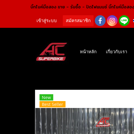
บิ๊กไบค์มือสอง ขาย - รับซื้อ - ปิดไฟแนนซ์ บิ๊กไบค์มือสอ
เข้าสู่ระบบ
สมัครสมาชิก
หน้าหลัก
เกี่ยวกับเรา
หน้าแรก
สินค้าทั้งหมด
บิ๊กไบค์ คุณภาพเยี่ยม
New
Best Seller