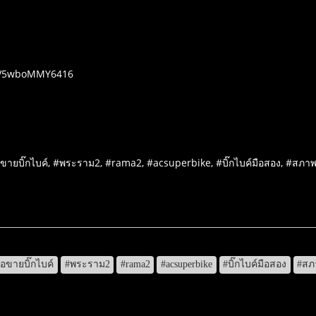
RsV5wboMMY6416
้อขายบิ๊กไบค์, #พระราม2, #rama2, #acsuperbike, #บิ๊กไบค์มือสอง, #สภาพด
ื้อขายบิ๊กไบค์
#พระราม2
#rama2
#acsuperbike
#บิ๊กไบค์มือสอง
#สภ