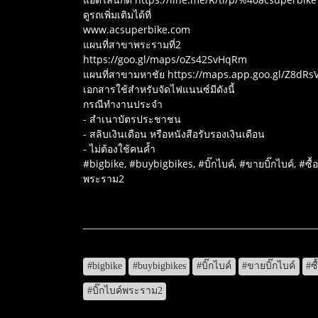
ดูรถเพิ่มเติมได้ที่
www.acsuperbike.com
แผนที่สาขาพระรามที่2
https://goo.gl/maps/oZs42SvHqRm
แผนที่สาขามหาชัย https://maps.app.goo.gl/Z8d
เอกสารใช้สำหรับจัดไฟแนนซ์มีดังนี้
กรณีทำงานประจำ
- สำเนาบัตรประชาชน
- สลิบเงินเดือน หรือหนังสือรับรองเงินเดือน
- ไม่ต้องใช้คนค้ำ
#bigbike, #buybigbikes, #บิ๊กไบค์, #ขายบิ๊กไบค์, #ซื
พระราม2
#bigbike
#buybigbikes
#บิ๊กไบค์
#ขายบิ๊กไบค์
#ซ
#บิ๊กไบค์พระราม2