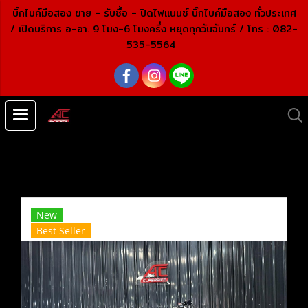
บิ๊กไบค์มือสอง ขาย - รับซื้อ - ปิดไฟแนนซ์ บิ๊กไบค์มือสอง ทั่วประเทศ
/ เปิดบริการ อ-อา. 9 โมง-6 โมงครึ่ง หยุดทุกวันจันทร์ /
โทร : 082-
535-5564
หน้าแรก
สินค้าทั้งหมด
บิ๊กไบค์ คุณภาพเยี่ยม
ROYAL ENFIELD
Royal Enfield Classic 500 สีดำ ปี19 (ปิดการขาย)
New
Best Seller