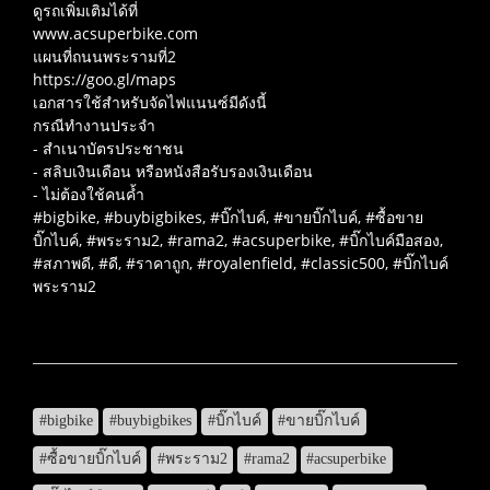
ดูรถเพิ่มเติมได้ที่
www.acsuperbike.com
แผนที่ถนนพระรามที่2
https://goo.gl/maps
เอกสารใช้สำหรับจัดไฟแนนซ์มีดังนี้
กรณีทำงานประจำ
- สำเนาบัตรประชาชน
- สลิบเงินเดือน หรือหนังสือรับรองเงินเดือน
- ไม่ต้องใช้คนค้ำ
#bigbike, #buybigbikes, #บิ๊กไบค์, #ขายบิ๊กไบค์, #ซื้อขาย
บิ๊กไบค์, #พระราม2, #rama2, #acsuperbike, #บิ๊กไบค์มือสอง,
#สภาพดี, #ดี, #ราคาถูก, #royalenfield, #classic500, #บิ๊กไบค์
พระราม2
#bigbike
#buybigbikes
#บิ๊กไบค์
#ขายบิ๊กไบค์
#ซื้อขายบิ๊กไบค์
#พระราม2
#rama2
#acsuperbike