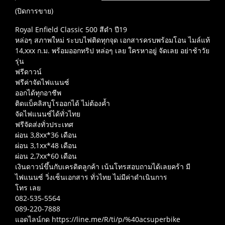
(ปิดการขาย)
Royal Enfield Classic 500 สีดำ ปี19
หล่อๆ สภาพใหม่ ระบบไฟติดทุกจุด เอกสารครบพร้อมโอน ไมล์แท้
14,xxx ก.ม. พร้อมออกทริป หล่อๆ เลย ใครหาอยู่ จัดเลย อย่าช้าวัย
รุ่น
ฟรีดาวน์
ฟรีค่าจัดไฟแนนซ์
ออกได้ทุกอาชีพ
ติดแบ็คลิสบูโรออกได้ ไม่ต้องค้ำ
จัดไฟแนนซ์ได้ทั่วไทย
ฟรีจัดส่งทั่วประเทศ
ผ่อน 3,8xx*36 เดือน
ผ่อน 3,1xx*48 เดือน
ผ่อน 2,7xx*60 เดือน
เงินดาวน์ขึ้นกับเครดิตลูกค้า เน้นโทรสอบถามได้เลยคร้า มี
ไฟแนนซ์ วิ่งเซ็นเอกสาร ทั่วไทย ไม่มีค่าดำเนินการ
โทร เลย
082-535-5564
089-220-7888
แอดไลน์กด https://line.me/R/ti/p/%40acsuperbike