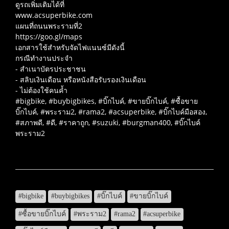
ดูรถเพิ่มเติมได้ที่
www.acsuperbike.com
แผนที่ถนนพระรามที่2
https://goo.gl/maps
เอกสารใช้สำหรับจัดไฟแนนซ์มีดังนี้
กรณีทำงานประจำ
- สำเนาบัตรประชาชน
- สลิบเงินเดือน หรือหนังสือรับรองเงินเดือน
- ไม่ต้องใช้คนค้ำ
#bigbike, #buybigbikes, #บิ๊กไบค์, #ขายบิ๊กไบค์, #ซื้อขาย
บิ๊กไบค์, #พระราม2, #rama2, #acsuperbike, #บิ๊กไบค์มือสอง,
#สภาพดี, #ดี, #ราคาถูก, #suzuki, #burgman400, #บิ๊กไบค์
พระราม2
#bigbike
#buybigbikes
#บิ๊กไบค์
#ขายบิ๊กไบค์
#ซื้อขายบิ๊กไบค์
#พระราม2
#rama2
#acsuperbike