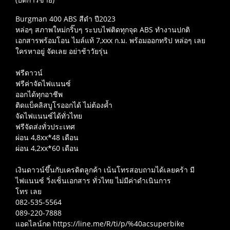
Burgman 400 ABS สีดำ ปี2023
หล่อๆ สภาพใหม่กริ๊บๆ ระบบไฟติดทุกจุด ABS ทำงานปกติ
เอกสารพร้อมโอน ไมล์แท้ 7,xxx ก.ม. พร้อมออกทริป หล่อๆ เลย
ใครหาอยู่ จัดเลย อย่าช้าวัยรุ่น
ฟรีดาวน์
ฟรีค่าจัดไฟแนนซ์
ออกได้ทุกอาชีพ
ติดแบ็คลิสบูโรออกได้ ไม่ต้องค้ำ
จัดไฟแนนซ์ได้ทั่วไทย
ฟรีจัดส่งทั่วประเทศ
ผ่อน 4,8xx*48 เดือน
ผ่อน 4,2xx*60 เดือน
เงินดาวน์ขึ้นกับเครดิตลูกค้า เน้นโทรสอบถามได้เลยคร้า มี
ไฟแนนซ์ วิ่งเซ็นเอกสาร ทั่วไทย ไม่มีค่าดำเนินการ
โทร เลย
082-535-5564
089-220-7888
แอดไลน์กด https://line.me/R/ti/p/%40acsuperbike