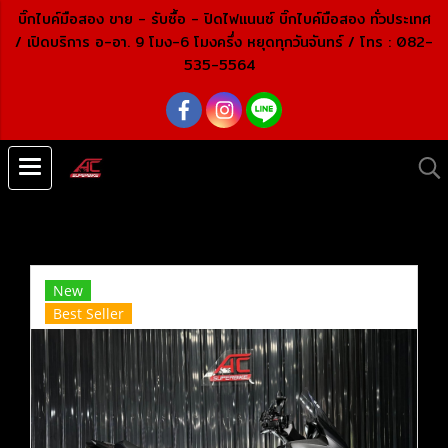
บิ๊กไบค์มือสอง ขาย - รับซื้อ - ปิดไฟแนนซ์ บิ๊กไบค์มือสอง ทั่วประเทศ
/ เปิดบริการ อ-อา. 9 โมง-6 โมงครึ่ง หยุดทุกวันจันทร์ /
โทร : 082-
535-5564
หน้าแรก
สินค้าทั้งหมด
บิ๊กไบค์ คุณภาพเยี่ยม
SUZUKI
Burgman 400 ABS สีดำ ปี2023 (ปิดการขาย)
New
Best Seller