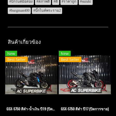
#บิ๊กไบค์มือสอง
#สภาพดี
#ดี
#ราคาถูก
#suzuki
#burgman400
#บิ๊กไบค์พระราม2
สินค้าเกี่ยวข้อง
New
New
Best Seller
Best Seller
GSX-S750 สีดำ-น้ำเงิน ปี19 (ปิดการขาย)
GSX-S750 สีดำ ปี17 (ปิดการขาย)